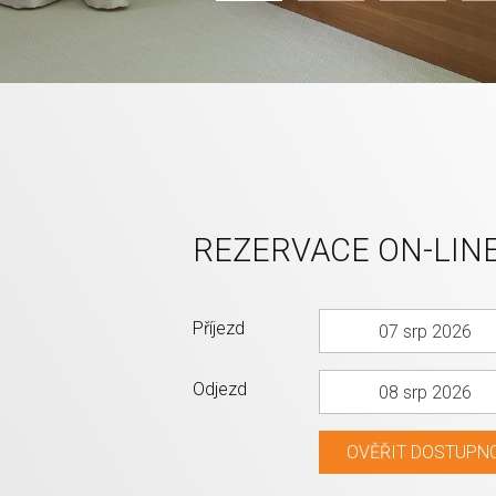
REZERVACE ON-LIN
Příjezd
HOME
07 srp 2026
OFFICE v
Odjezd
08 srp 2026
hotelu
Vitality
OVĚŘIT DOSTUPN
Práce běží,