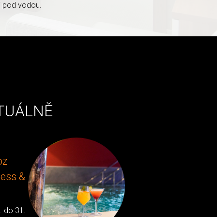
 i pod vodou.
TUÁLNĚ
AKCE
oz
MASÁŽ &
ness &
BAZÉN ...
2v1
. do 31.
.... letní akce 1.