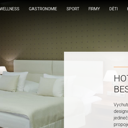
WELLNESS
GASTRONOMIE
SPORT
FIRMY
DĚTI
HOT
BE
Vychutn
desig
jedine
propoje