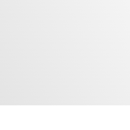
blažené léto
zůstávááá ☀
Beskydy jsou na dosah, wellness hn
Více ...