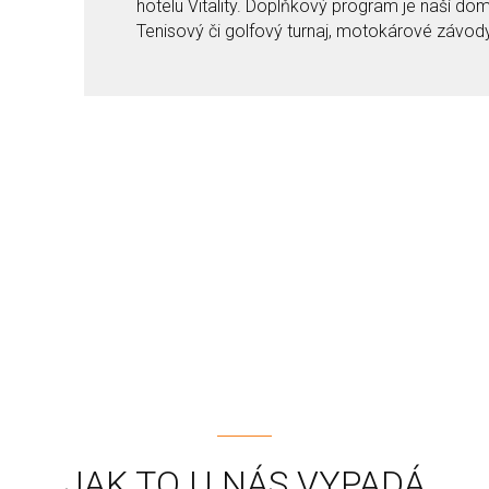
hotelu Vitality. Doplňkový program je naší do
Tenisový či golfový turnaj, motokárové závody,
JAK TO U NÁS VYPADÁ