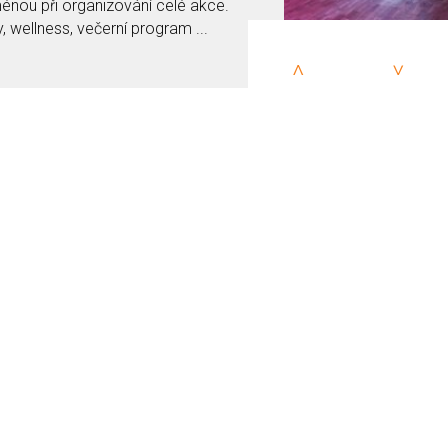
ménou při organizování celé akce.
 wellness, večerní program ...
>
<