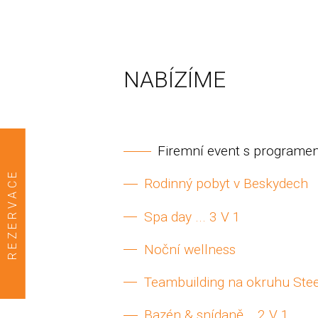
NABÍZÍME
Firemní event s programe
REZERVACE
Rodinný pobyt v Beskydech
Spa day ... 3 V 1
Noční wellness
Teambuilding na okruhu Stee
Bazén & snídaně... 2 V 1