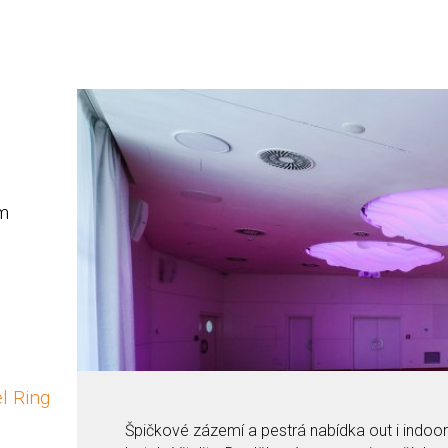
m
l Ring
Špičkové zázemí a pestrá nabídka out i indooro