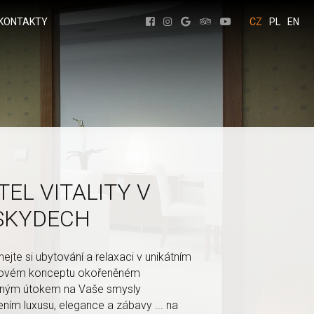
KONTAKTY
CZ
PL
EN
EL VITALITY V
SKYDECH
ejte si ubytování a relaxaci v unikátním
novém konceptu okořeněném
čným útokem na Vaše smysly
ním luxusu, elegance a zábavy ... na