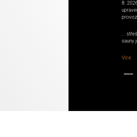
svým tempem.
8. 202
uprave
Prožijte léto v
provo
Beskydech ❤
ed vedle.
... stř
Více ...
sauny 
Více ...