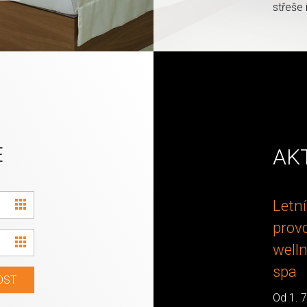
střeše
E
AK
Mamiii,
Letní
ještě
prov
chvilku ...
well
spa
Prázdniny,
OST
které plynou
Od 1. 7