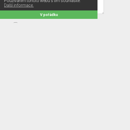
Používáním tohoto webu s tím souhlasíte.
Další informace.
V pořádku
Souhlasím s
obchodními podmínkami a poskytnutím
os. údajů
*