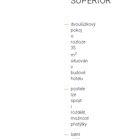
SUPERIOR
dvoulůžkový
pokoj
o
rozloze
35
2
m
situován
v
budově
hotelu
postele
lze
spojit
i
rozdělit,
možnost
přistýlky
šatní