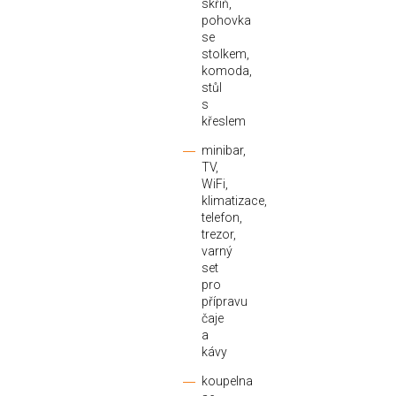
skříň,
pohovka
se
stolkem,
komoda,
stůl
s
křeslem
minibar,
TV,
WiFi,
klimatizace,
telefon,
trezor,
varný
set
pro
přípravu
čaje
a
kávy
koupelna