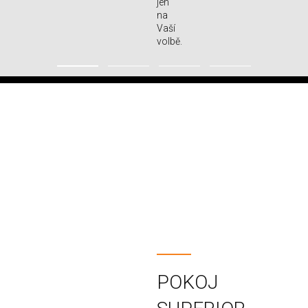
jen
na
Vaší
volbě.
POKOJ