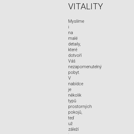
VITALITY
Myslíme
i
na
malé
detaily,
které
dotvoří
Váš
nezapomenutelný
pobyt.
V
nabídce
je
několik
typů
prostorných
pokojů,
teď
už
záleží