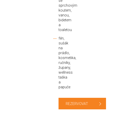
se
sprchovým
koutem,
vanou,
bidetem
a
toaletou
fén,
sušák
na
prádlo,
kosmetika,
ručníky,
župany,
wellness
taška
a
papuče
REZERVOVAT