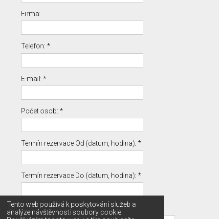
Firma:
Telefon: *
E-mail: *
Počet osob: *
Termín rezervace Od (datum, hodina): *
Termín rezervace Do (datum, hodina): *
Tento web používá k poskytování služeb a
Specifikace poptávaných služeb: *
analýze návštěvnosti soubory cookie.