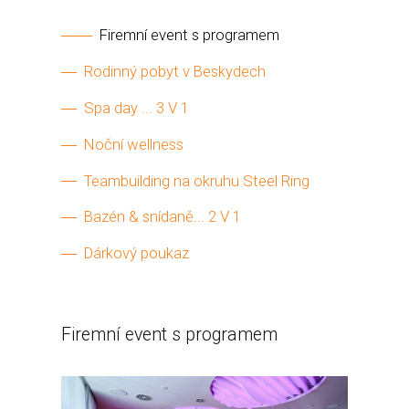
Firemní event s programem
Rodinný pobyt v Beskydech
Spa day ... 3 V 1
Noční wellness
Teambuilding na okruhu Steel Ring
Bazén & snídaně... 2 V 1
Dárkový poukaz
Firemní event s programem