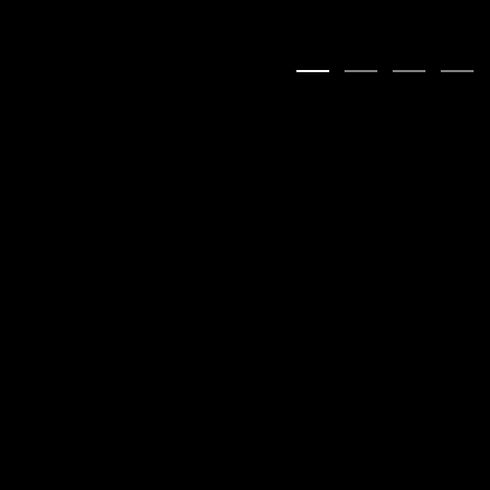
:)
:)