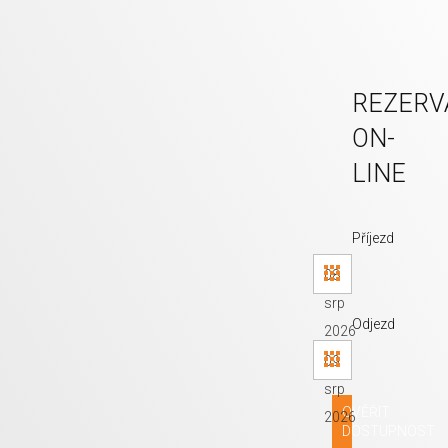
REZERV
ON-
LINE
Příjezd
08
srp
Odjezd
2026
09
srp
OVĚŘIT
2026
DOSTUPNOST