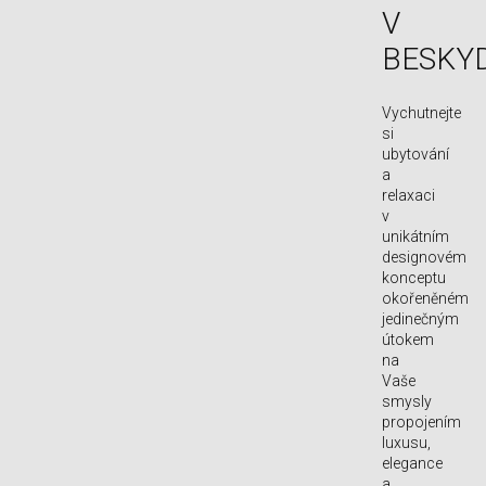
V
BESKY
Vychutnejte
si
ubytování
a
relaxaci
v
unikátním
designovém
konceptu
okořeněném
jedinečným
útokem
na
Vaše
smysly
propojením
luxusu,
elegance
a