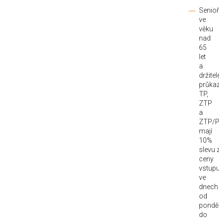
Senioř
ve
věku
nad
65
let
a
držitel
průka
TP,
ZTP
a
ZTP/
mají
10%
slevu 
ceny
vstup
ve
dnech
od
ponděl
do