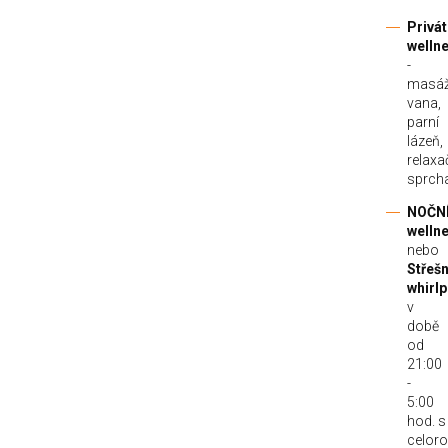
Privát
welln
-
masáž
vana,
parní
lázeň,
relaxa
sprch
NOČNÍ
welln
nebo
Střešn
whirl
v
době
od
21:00
-
5:00
hod. s
celor