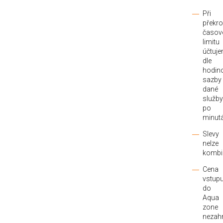
Při
překro
časov
limitu
účtuj
dle
hodin
sazby
dané
služby
po
minut
Slevy
nelze
kombi
Cena
vstup
do
Aqua
zone
nezah