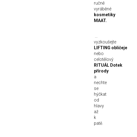
ručně
vyráběné
kosmetiky
MAAT.
...
vyzkoušejte
LIFTING obličeje
nebo
celotělový
RITUÁL Dotek
přírody
a
nechte
se
hýčkat
od
hlavy
až
k
patě.