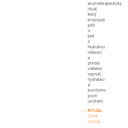
aromaterapeutický
rituál,
který
propojuje
péči
o
pleť
s
hlubokou
relaxací
a
přináší
viditelné
vypnutí,
hydrataci
a
komfortní
pocit
uvolnění.
RITUÁL
Dotek
přírody
...