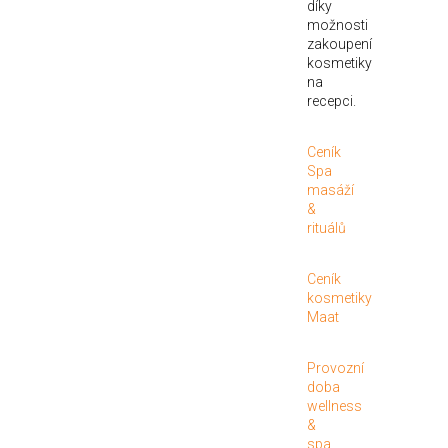
díky
možnosti
zakoupení
kosmetiky
na
recepci.
Ceník
Spa
masáží
&
rituálů
Ceník
kosmetiky
Maat
Provozní
doba
wellness
&
spa