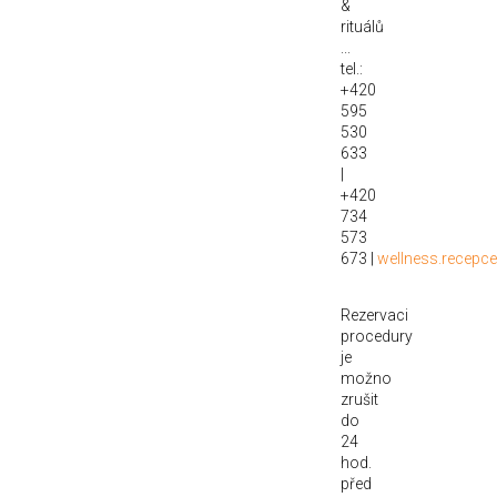
&
rituálů
...
tel.:
+420
595
530
633
|
+420
734
573
673 |
wellness.recepce@
Rezervaci
procedury
je
možno
zrušit
do
24
hod.
před