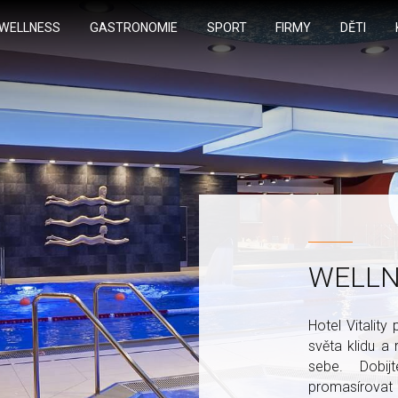
WELLNESS
GASTRONOMIE
SPORT
FIRMY
DĚTI
WELLN
Hotel Vitality
světa klidu a 
sebe. Dobij
promasírovat