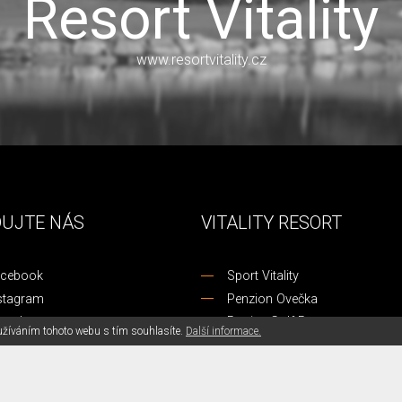
Resort Vitality
www.resortvitality.cz
DUJTE NÁS
VITALITY RESORT
cebook
Sport Vitality
stagram
Penzion Ovečka
utube
Ropice Golf Resort
užíváním tohoto webu s tím souhlasíte.
Další informace.
nkedIn
Golf Aréna Třinec
ogle travel
Werk Arena
ipAdvisor
Steel Ring