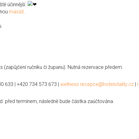
ště účinnější.
lenou
masáž
.
u.
is (zapůjčení ručníku či županu). Nutná rezervace předem.
530 633 | +420 734 573 673 |
wellness.recepce@hotelvitality.cz
|
d. před termínem, následně bude částka zaúčtována.