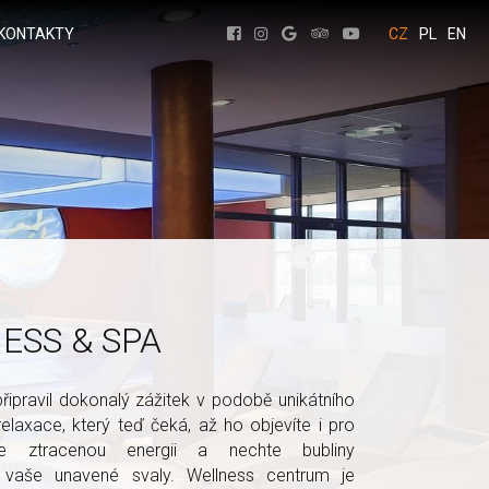
KONTAKTY
CZ
PL
EN
ESS & SPA
 připravil dokonalý zážitek v podobě unikátního
relaxace, který teď čeká, až ho objevíte i pro
te ztracenou energii a nechte bubliny
 vaše unavené svaly. Wellness centrum je