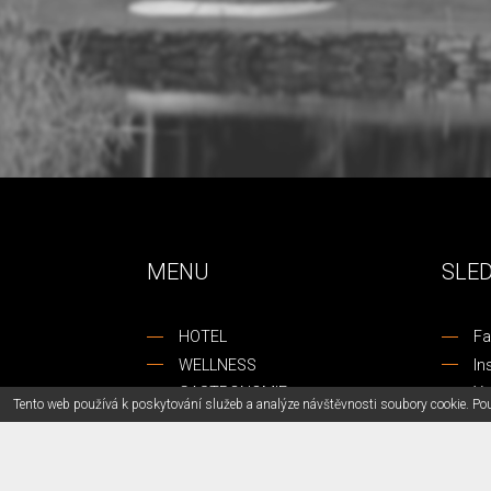
MENU
SLE
HOTEL
Fa
WELLNESS
In
GASTRONOMIE
Yo
Tento web používá k poskytování služeb a analýze návštěvnosti soubory cookie. Po
SPORT
Li
FIRMY
Go
DĚTI
Tr