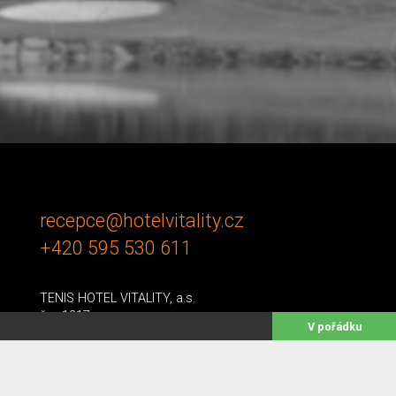
recepce@hotelvitality.cz
+420 595 530 611
TENIS HOTEL VITALITY, a.s.
č.p. 1217
V pořádku
739 94 Vendryně
IČ 286 02 765
DIČ CZ28602765