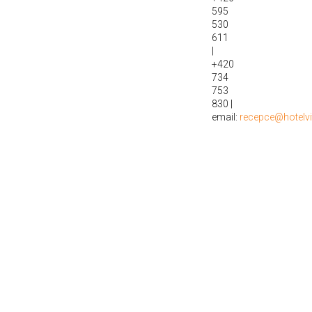
595
530
611
|
+420
734
753
830 |
email:
recepce@hotelvit