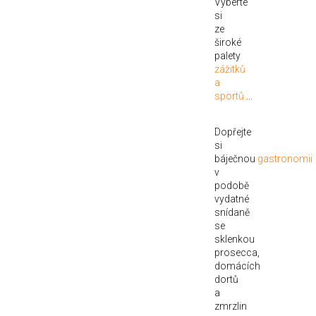
Vyberte
si
ze
široké
palety
zážitků
a
sportů
...
Dopřejte
si
báječnou
gastronomii
v
podobě
vydatné
snídaně
se
sklenkou
prosecca,
domácích
dortů
a
zmrzlin