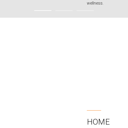
wellness.
HOME