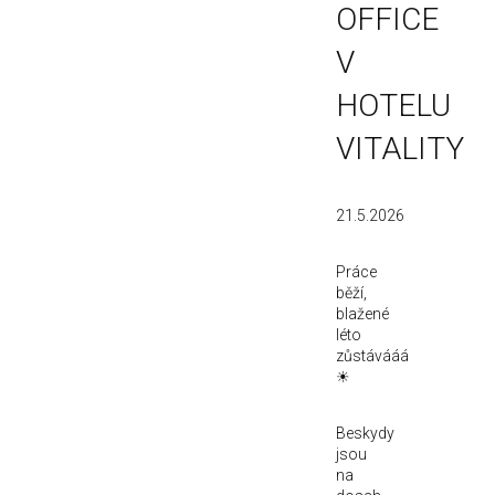
OFFICE
V
HOTELU
VITALITY
21.5.2026
Práce
běží,
blažené
léto
zůstávááá
☀
Beskydy
jsou
na