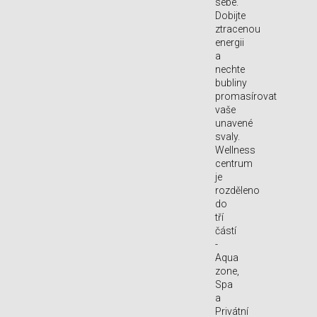
sebe.
Dobijte
ztracenou
energii
a
nechte
bubliny
promasírovat
vaše
unavené
svaly.
Wellness
centrum
je
rozděleno
do
tří
částí
-
Aqua
zone,
Spa
a
Privátní