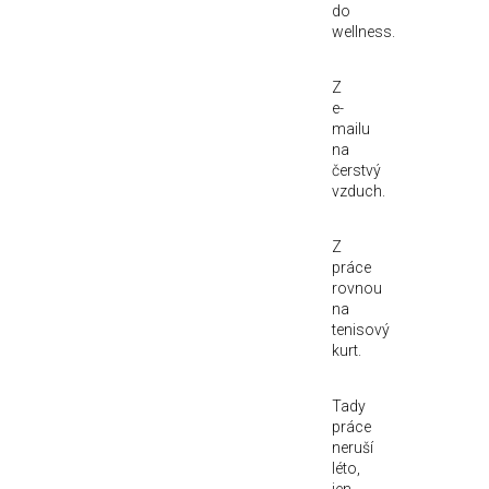
do
wellness.
Z
e-
mailu
na
čerstvý
vzduch.
Z
práce
rovnou
na
tenisový
kurt.
Tady
práce
neruší
léto,
jen