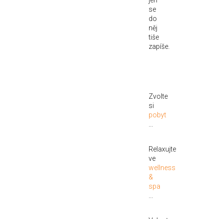
se
do
něj
tiše
zapíše.
Zvolte
si
pobyt
...
Relaxujte
ve
wellness
&
spa
...