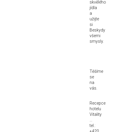
skvělého
jídla
a
užijte
si
Beskydy
všemi
smysly.
Těšíme
se
na
vás.
Recepce
hotelu
Vitality
...
tel.:
+420