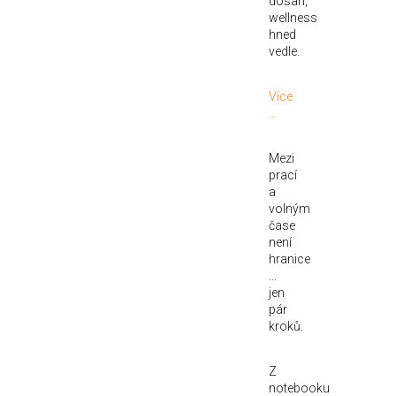
dosah,
wellness
hned
vedle.
Více
...
Mezi
prací
a
volným
čase
není
hranice
...
jen
pár
kroků.
Z
notebooku