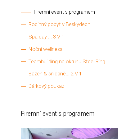
Firemní event s programem
Rodinný pobyt v Beskydech
Spa day ... 3 V 1
Noční wellness
Teambuilding na okruhu Steel Ring
Bazén & snídaně... 2 V 1
Dárkový poukaz
Firemní event s programem