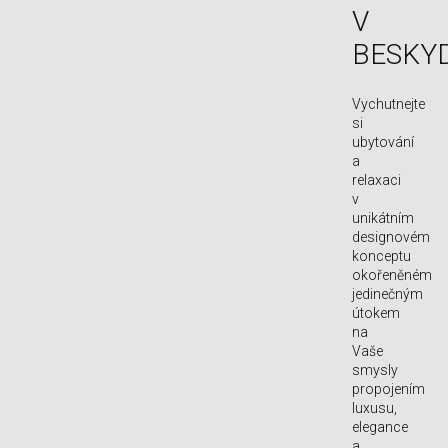
V
BESKY
Vychutnejte
si
ubytování
a
relaxaci
v
unikátním
designovém
konceptu
okořeněném
jedinečným
útokem
na
Vaše
smysly
propojením
luxusu,
elegance
a