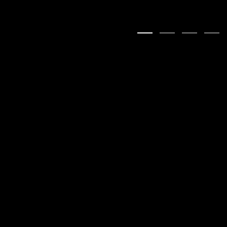
:)
:)