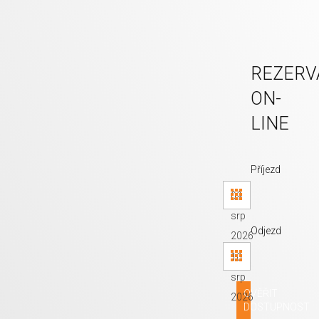
REZERV
ON-
LINE
Příjezd
09
srp
Odjezd
2026
10
srp
OVĚŘIT
2026
DOSTUPNOST